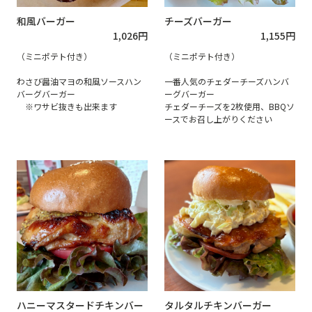
チーズバーガー
和風バーガー
1,155
円
1,026
円
（ミニポテト付き）
（ミニポテト付き）
一番人気のチェダーチーズハンバ
わさび醤油マヨの和風ソースハン
ーグバーガー
バーグバーガー
チェダーチーズを2枚使用、BBQソ
※ワサビ抜きも出来ます
ースでお召し上がりください
ハニーマスタードチキンバー
タルタルチキンバーガー