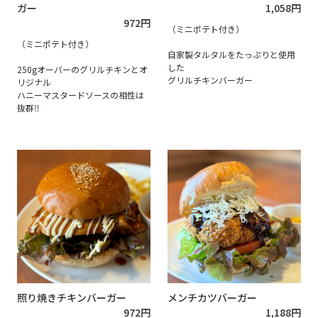
ガー
1,058
円
972
円
（ミニポテト付き）
（ミニポテト付き）
自家製タルタルをたっぷりと使用
した
250gオーバーのグリルチキンとオ
グリルチキンバーガー
リジナル
ハニーマスタードソースの相性は
抜群‼
照り焼きチキンバーガー
メンチカツバーガー
972
円
1,188
円