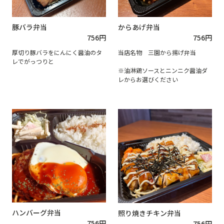
豚バラ弁当
からあげ弁当
756
円
756
円
厚切り豚バラをにんにく醤油のタ
当店名物 三園から揚げ弁当
レでがっつりと
※油淋鶏ソースとニンニク醤油ダ
レからお選びください
ハンバーグ弁当
照り焼きチキン弁当
756
円
756
円