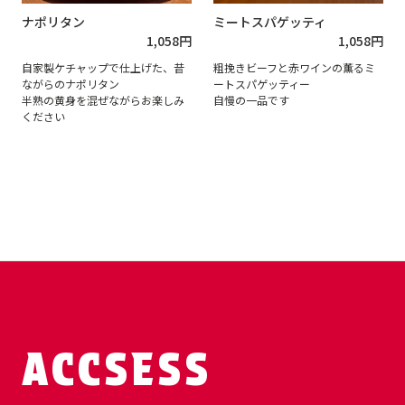
ナポリタン
ミートスパゲッティ
1,058
円
1,058
円
自家製ケチャップで仕上げた、昔
粗挽きビーフと赤ワインの薫るミ
ながらのナポリタン
ートスパゲッティー
半熟の黄身を混ぜながらお楽しみ
自慢の一品です
ください
ACCSESS