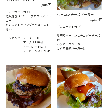
1,404
円
（ミニポテト付き）
ベーコンチーズバーガー
超荒挽き100%ビーフのグルメバー
1,317
円
ガー
お好みでトッピングもお楽しみ下
（ミニポテト付き）
さい
厚切りベーコンとチェダーチーズ
トッピング チーズ＋130円
の
エッグ＋130円
ハンバーグバーガー
ベーコン＋162円
これぞ王道バーガー‼
チリビーンズ＋216円