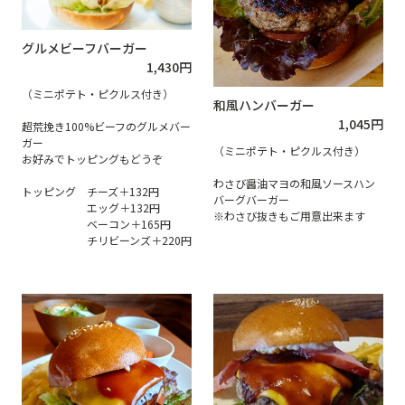
グルメビーフバーガー
1,430
円
（ミニポテト・ピクルス付き）
和風ハンバーガー
1,045
円
超荒挽き100%ビーフのグルメバー
ガー
（ミニポテト・ピクルス付き）
お好みでトッピングもどうぞ
わさび醤油マヨの和風ソースハン
トッピング チーズ＋132円
バーグバーガー
エッグ＋132円
※わさび抜きもご用意出来ます
ベーコン＋165円
チリビーンズ＋220円