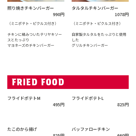
照り焼きチキンバーガー
タルタルチキンバーガー
990
円
1078
円
（ミニポテト・ピクルス付き）
（ミニポテト・ピクルス付き）
チキンに絡みついたテリヤキソー
自家製タルタルをたっぷりと使用
スとたっぷり
した
マヨネーズのチキンバーガー
グリルチキンバーガー
FRIED FOOD
フライドポテトM
フライドポテトL
495
円
825
円
たこのから揚げ
バッファローチキン
825
円
660
円