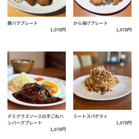
豚バラプレート
から揚げプレート
1,078
円
1,078
円
デミグラスソースの手ごねハ
ミートスパゲティ
ンバーグプレート
1,078
円
1,078
円