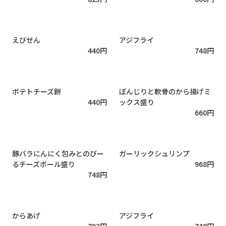
えびせん
アジフライ
440
円
748
円
ボテトチーズ餅
ぼんじりと軟骨のから揚げミ
440
円
ックス盛り
660
円
豚バラにんにく包みとのびー
ガーリックシュリンプ
るチーズボール盛り
968
円
748
円
からあげ
アジフライ
792
円
748
円