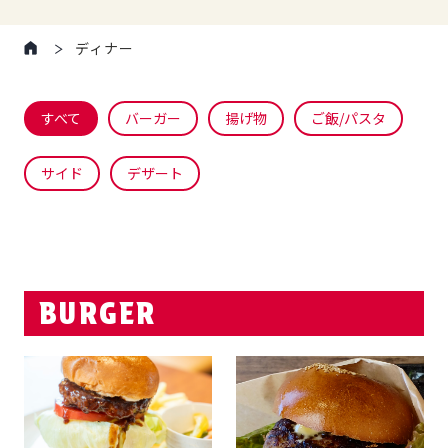
ディナー
すべて
バーガー
揚げ物
ご飯/パスタ
サイド
デザート
BURGER