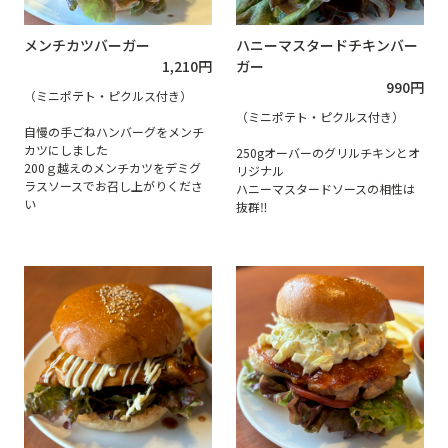
メンチカツバーガー
ハニーマスタードチキンバー
1,210
円
ガー
990
円
（ミニポテト・ピクルス付き）
（ミニポテト・ピクルス付き）
自慢の手ごねハンバーグをメンチ
カツにしました
250gオーバーのグリルチキンとオ
200ｇ越えのメンチカツをデミグ
リジナル
ラスソースでお召し上がりくださ
ハニーマスタードソースの相性は
い
抜群‼