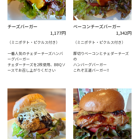
ベーコンチーズバーガー
チーズバーガー
1,342
円
1,177
円
（ミニポテト・ピクルス付き）
（ミニポテト・ピクルス付き）
厚切りベーコンとチェダーチーズ
一番人気のチェダーチーズハンバ
の
ーグバーガー
ハンバーグバーガー
チェダーチーズを2枚使用、BBQソ
これぞ王道バーガー‼
ースでお召し上がりください