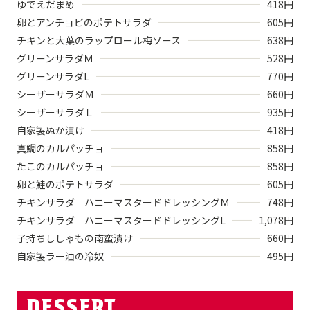
ゆでえだまめ
418
円
卵とアンチョビのポテトサラダ
605
円
チキンと大葉のラップロール梅ソース
638
円
グリーンサラダＭ
528
円
グリーンサラダL
770
円
シーザーサラダＭ
660
円
シーザーサラダＬ
935
円
自家製ぬか漬け
418
円
真鯛のカルパッチョ
858
円
たこのカルパッチョ
858
円
卵と鮭のポテトサラダ
605
円
チキンサラダ ハニーマスタードドレッシングＭ
748
円
チキンサラダ ハニーマスタードドレッシングL
1,078
円
子持ちししゃもの南蛮漬け
660
円
自家製ラー油の冷奴
495
円
DESSERT