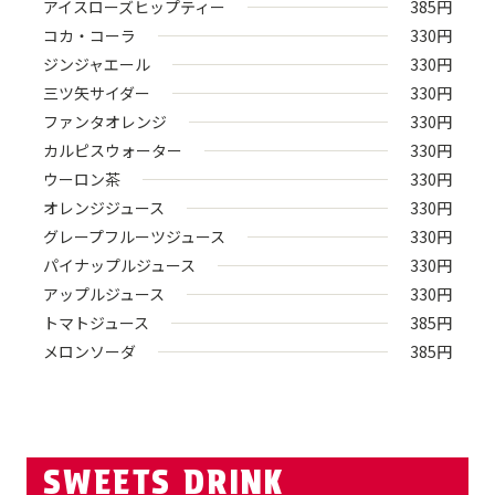
アイスローズヒップティー
385
円
コカ・コーラ
330
円
ジンジャエール
330
円
三ツ矢サイダー
330
円
ファンタオレンジ
330
円
カルピスウォーター
330
円
ウーロン茶
330
円
オレンジジュース
330
円
グレープフルーツジュース
330
円
パイナップルジュース
330
円
アップルジュース
330
円
トマトジュース
385
円
メロンソーダ
385
円
SWEETS DRINK