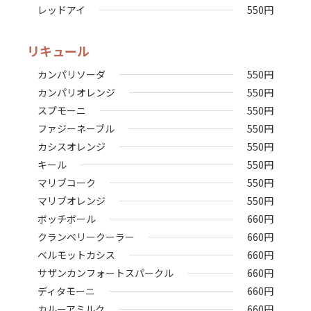
レッドアイ
550
円
リキュール
カンパリソーダ
550
円
カンパリオレンジ
550
円
スプモーニ
550
円
ファジーネーブル
550
円
カシスオレンジ
550
円
キール
550
円
マリブコーク
550
円
マリブオレンジ
550
円
ボッチボール
660
円
クランベリークーラー
660
円
ベルモットカシス
660
円
サザンカンフォートスパークル
660
円
ディタモーニ
660
円
カルーアミルク
660
円