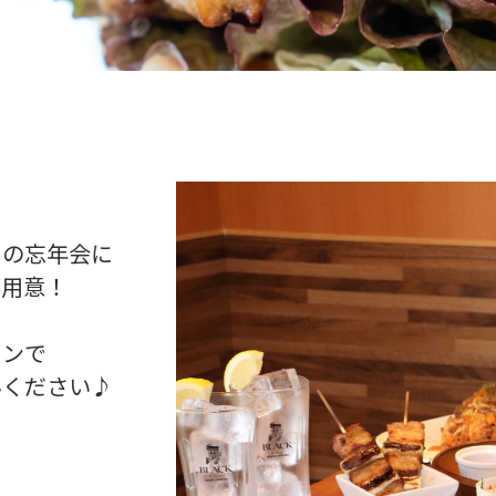
との忘年会に
ご用意！
ランで
みください♪