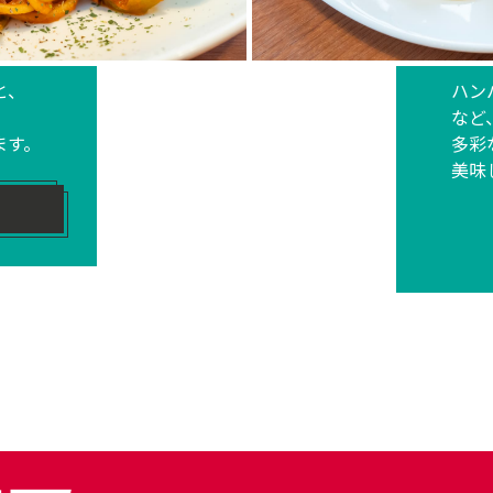
と、
ハン
など
ます。
多彩
美味