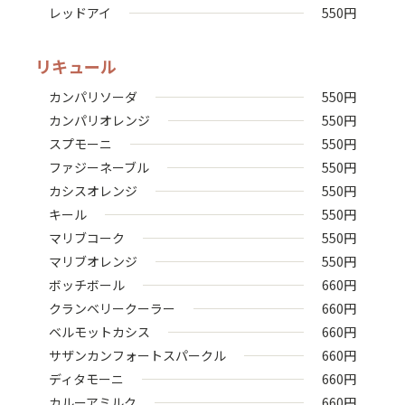
レッドアイ
550
円
リキュール
カンパリソーダ
550
円
カンパリオレンジ
550
円
スプモーニ
550
円
ファジーネーブル
550
円
カシスオレンジ
550
円
キール
550
円
マリブコーク
550
円
マリブオレンジ
550
円
ボッチボール
660
円
クランベリークーラー
660
円
ベルモットカシス
660
円
サザンカンフォートスパークル
660
円
ディタモーニ
660
円
カルーアミルク
660
円