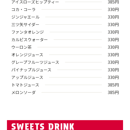
アイスローズヒップティー
385
円
コカ・コーラ
330
円
ジンジャエール
330
円
三ツ矢サイダー
330
円
ファンタオレンジ
330
円
カルピスウォーター
330
円
ウーロン茶
330
円
オレンジジュース
330
円
グレープフルーツジュース
330
円
パイナップルジュース
330
円
アップルジュース
330
円
トマトジュース
385
円
メロンソーダ
385
円
SWEETS DRINK