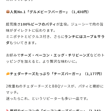
人気No.1「グルメビーフバーガー」（1,430円）
超荒挽き
100％ビーフのパティ
が主役。ジューシーで肉の旨
味がダイレクトに伝わります。
ミニポテトとピクルス付き、さらに
ランチにはスープ＆サラ
ダ
もついてきます。
お好みで
チーズ・ベーコン・エッグ・チリビーンズ
などのト
ッピングを加えると、より贅沢な味わいに。
チェダーチーズたっぷり「チーズバーガー」（1,177円）
2枚重ねのチェダーチーズとBBQソースが、パティと絶妙に
マッチ。
迷ったらこれ、というリピーターも多い一品です。
厚切りベーコンの「ベーコンチーズバーガー」（1,342